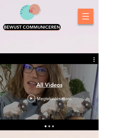
BEWUST COMMUNICEREN
All Videos
Megtekintés most