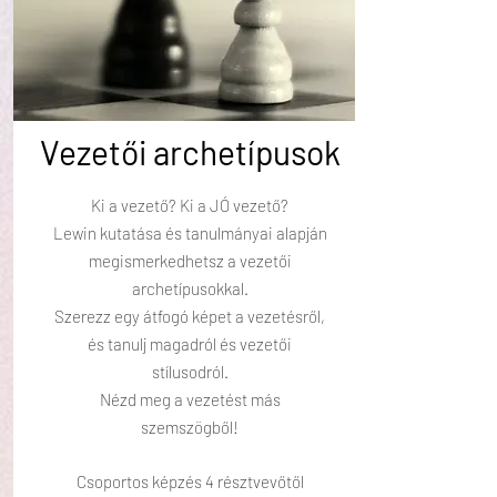
Vezetői archetípusok
Ki a vezető? Ki a JÓ vezető?
Lewin kutatása és tanulmányai alapján
megismerkedhetsz a vezetői
archetípusokkal.
Szerezz egy átfogó képet a vezetésről,
és tanulj magadról és vezetői
stílusodról.
Nézd meg a vezetést más
szemszögből!
Csoportos képzés 4 résztvevőtől