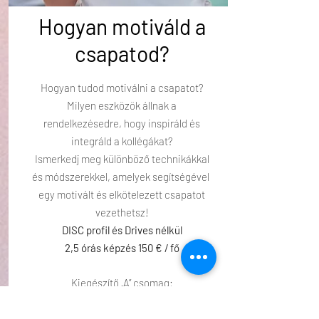
Hogyan motiváld a
csapatod?
Hogyan tudod motiválni a csapatot?
Milyen eszközök állnak a
rendelkezésedre, hogy inspiráld és
integráld a kollégákat?
Ismerkedj meg különböző technikákkal
és módszerekkel, amelyek segítségével
egy motivált és elkötelezett csapatot
vezethetsz!
DISC profil és Drives nélkül
2,5 órás képzés 150 € / fő
Kiegészítő „A” csomag:
DISC profil vagy Drives (a riporthoz
szükséges kérdőív angol és holland